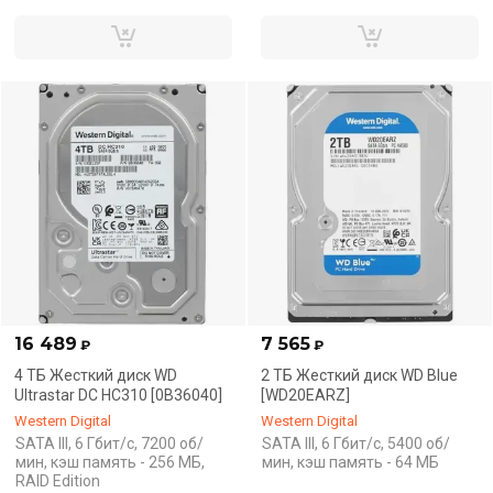
16 489
7 565
₽
₽
4 ТБ Жесткий диск WD
2 ТБ Жесткий диск WD Blue
Ultrastar DC HC310 [0B36040]
[WD20EARZ]
Western Digital
Western Digital
SATA III, 6 Гбит/с, 7200 об/
SATA III, 6 Гбит/с, 5400 об/
мин, кэш память - 256 МБ,
мин, кэш память - 64 МБ
RAID Edition