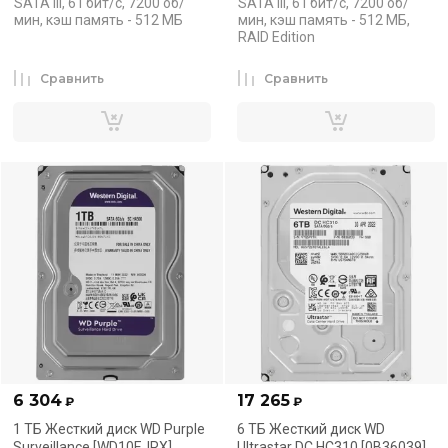
SATA III, 6 Гбит/с, 7200 об/
SATA III, 6 Гбит/с, 7200 об/
мин, кэш память - 512 МБ
мин, кэш память - 512 МБ,
RAID Edition
Сравнить
Сравнить
6 304
17 265
₽
₽
1 ТБ Жесткий диск WD Purple
6 ТБ Жесткий диск WD
Surveillance [WD10EJRX]
Ultrastar DC HC310 [0B36039]