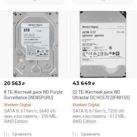
20 563
43 649
₽
₽
8 ТБ Жесткий диск WD Purple
22 ТБ Жесткий диск WD
Surveillance [WD85PURU]
Ultrastar DC HC570 [0F48155]
Western Digital
Western Digital
SATA III, 6 Гбит/с, 5640 об/
SATA III, 6 Гбит/с, 7200 об/
мин, кэш память - 256 МБ,
мин, кэш память - 512 МБ,
RAID Edition
RAID Edition
Сравнить
Сравнить