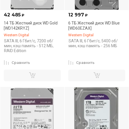
42 485
12 997
₽
₽
14 ТБ Жесткий диск WD Gold
6 ТБ Жесткий диск WD Blue
[WD142KRYZ]
[WD60EZAX]
Western Digital
Western Digital
SATA III, 6 Гбит/с, 7200 об/
SATA III, 6 Гбит/с, 5400 об/
мин, кэш память - 512 МБ,
мин, кэш память - 256 МБ
RAID Edition
Сравнить
Сравнить