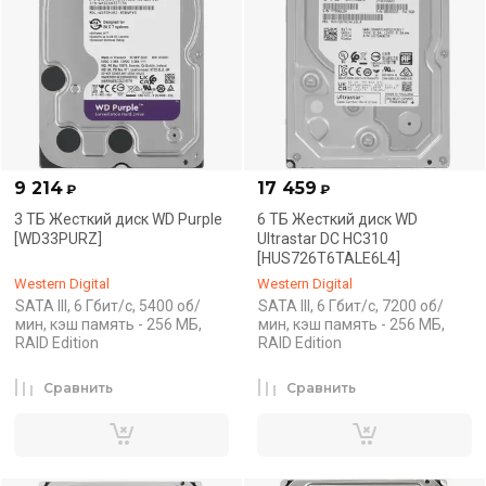
9 214
17 459
₽
₽
3 ТБ Жесткий диск WD Purple
6 ТБ Жесткий диск WD
[WD33PURZ]
Ultrastar DC HC310
[HUS726T6TALE6L4]
Western Digital
Western Digital
SATA III, 6 Гбит/с, 5400 об/
SATA III, 6 Гбит/с, 7200 об/
мин, кэш память - 256 МБ,
мин, кэш память - 256 МБ,
RAID Edition
RAID Edition
Сравнить
Сравнить