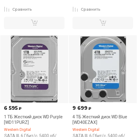
Сравнить
Сравнить
6 595
9 699
₽
₽
1 ТБ Жесткий диск WD Purple
4 ТБ Жесткий диск WD Blue
[WD11PURZ]
[WD40EZAX]
Western Digital
Western Digital
SATA III, 6 Гбит/с, 5400 об/
SATA III, 6 Гбит/с, 5400 об/