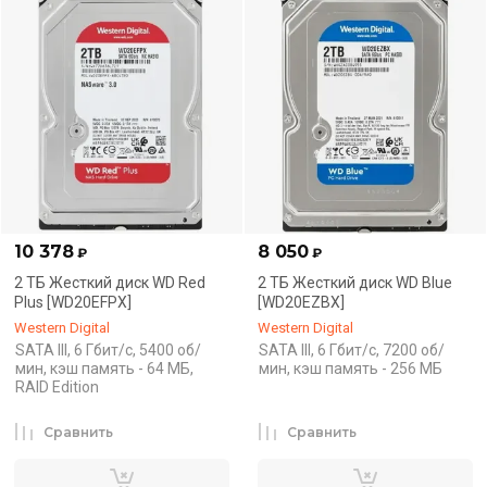
10 378
8 050
₽
₽
2 ТБ Жесткий диск WD Red
2 ТБ Жесткий диск WD Blue
Plus [WD20EFPX]
[WD20EZBX]
Western Digital
Western Digital
SATA III, 6 Гбит/с, 5400 об/
SATA III, 6 Гбит/с, 7200 об/
мин, кэш память - 64 МБ,
мин, кэш память - 256 МБ
RAID Edition
Сравнить
Сравнить