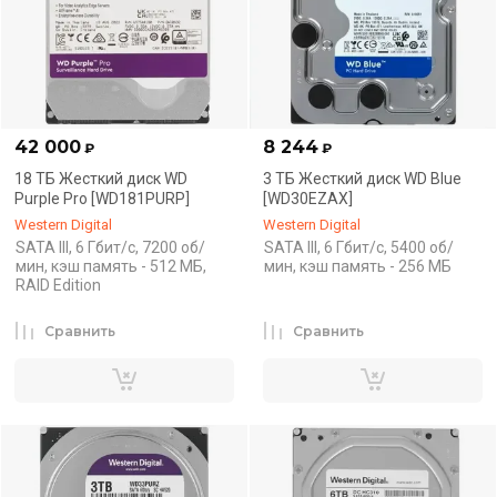
42 000
8 244
₽
₽
18 ТБ Жесткий диск WD
3 ТБ Жесткий диск WD Blue
Purple Pro [WD181PURP]
[WD30EZAX]
Western Digital
Western Digital
SATA III, 6 Гбит/с, 7200 об/
SATA III, 6 Гбит/с, 5400 об/
мин, кэш память - 512 МБ,
мин, кэш память - 256 МБ
RAID Edition
Сравнить
Сравнить