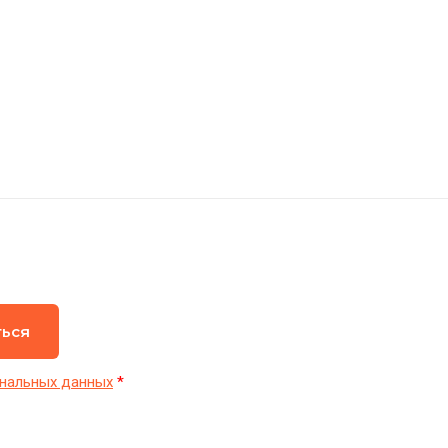
ться
нальных данных
*