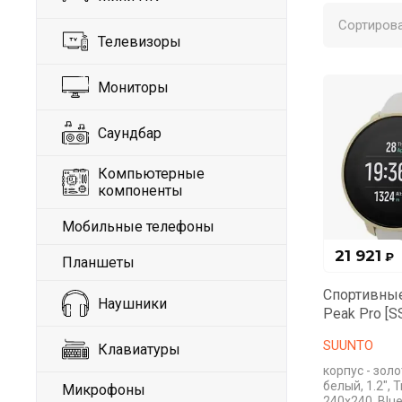
Сортирова
Телевизоры
Мониторы
Саундбар
Компьютерные
компоненты
Мобильные телефоны
21 921
₽
Планшеты
Спортивные
Наушники
Peak Pro [
SUUNTO
Клавиатуры
корпус - зол
белый, 1.2", T
Микрофоны
240x240, Blue