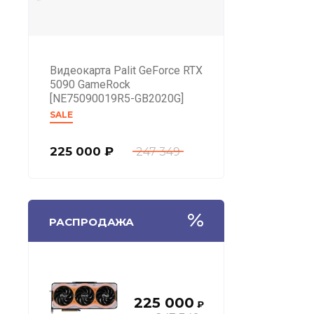
Видеокарта Palit GeForce RTX
5090 GameRock
[NE75090019R5-GB2020G]
SALE
225 000
₽
247 349
РАСПРОДАЖА
225 000
₽