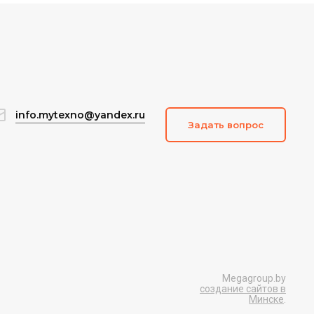
info.mytexno@yandex.ru
Задать вопрос
Megagroup.by
создание сайтов в
Минске
.