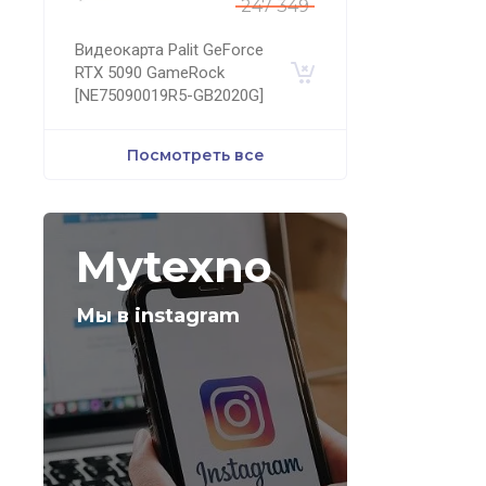
247 349
Видеокарта Palit GeForce
RTX 5090 GameRock
[NE75090019R5-GB2020G]
Посмотреть все
Mytexno
Мы в instagram