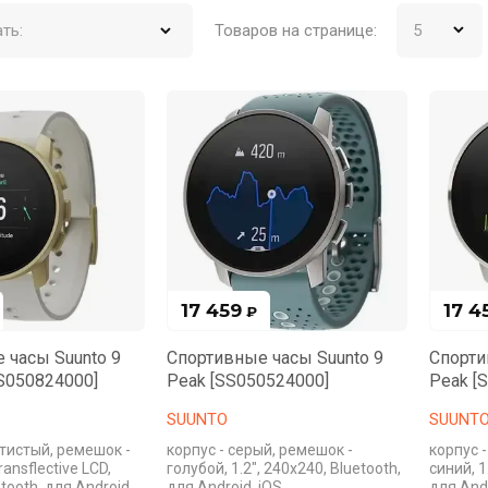
ть:
Товаров на странице:
17 459
17 4
₽
 часы Suunto 9
Спортивные часы Suunto 9
Спорти
SS050824000]
Peak [SS050524000]
Peak [
SUUNTO
SUUNT
отистый, ремешок -
корпус - серый, ремешок -
корпус 
ransflective LCD,
голубой, 1.2", 240x240, Bluetooth,
синий, 1
tooth, для Android,
для Android, iOS
для Andr