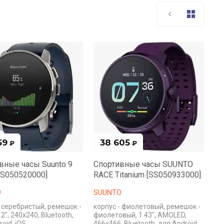
59
38 605
₽
₽
вные часы Suunto 9
Спортивные часы SUUNTO
SS050520000]
RACE Titanium [SS050933000]
O
SUUNTO
- серебристый, ремешок -
корпус - фиолетовый, ремешок -
.2", 240x240, Bluetooth,
фиолетовый, 1.43", AMOLED,
oid, iOS
466x466, Bluetooth, для Android,