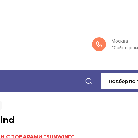
Москва
*Сайт в реж
Подбор по 
ind
И С ТОВАРАМИ "SUNWIND":