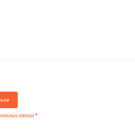
ться
нальных данных
*