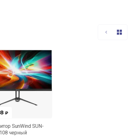
98
₽
итор SunWind SUN-
108 черный