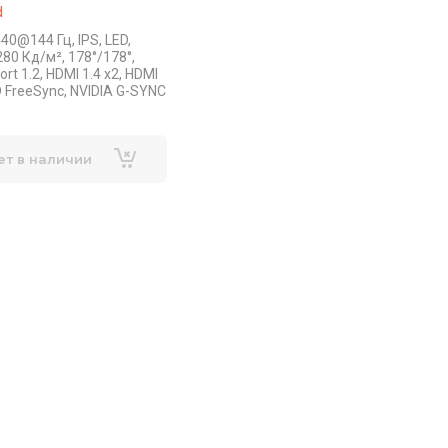
d
40@144 Гц, IPS, LED,
280 Кд/м², 178°/178°,
ort 1.2, HDMI 1.4 x2, HDMI
D FreeSync, NVIDIA G-SYNC
ет в наличии