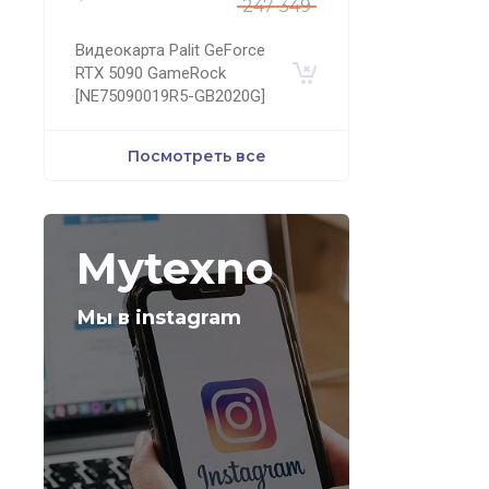
247 349
Видеокарта Palit GeForce
RTX 5090 GameRock
[NE75090019R5-GB2020G]
Посмотреть все
Mytexno
Мы в instagram