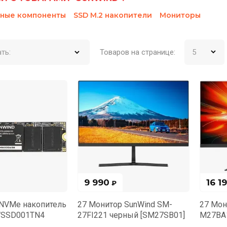
ные компоненты
SSD M.2 накопители
Мониторы
ть:
Товаров на странице:
9 990
16 1
₽
 NVMe накопитель
27 Монитор SunWind SM-
27 Мон
WSSD001TN4
27FI221 черный [SM27SB01]
M27BA