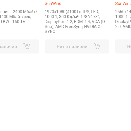
SunWind
SunWin
чтение - 2400 Мбайт/
1920x1080@100 Гц, IPS, LED,
2560x14
 1400 Мбайт/сек,
1000:1, 300 Кд/м², 178°/178°,
1000:1, 
 TBW - 160 ТБ
DisplayPort 1.2, HDMI 1.4, VGA (D-
DisplayP
Sub), AMD FreeSync, NVIDIA G-
2.0, AM
SYNC
 наличии
Нет в наличии
Н