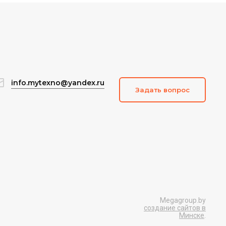
info.mytexno@yandex.ru
Задать вопрос
Megagroup.by
создание сайтов в
Минске
.