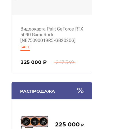
Видеокарта Palit GeForce RTX
5090 GameRock
[NE75090019R5-GB2020G]
SALE
225 000
₽
247 349
РАСПРОДАЖА
225 000
₽