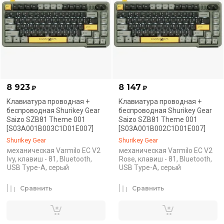
8 923
8 147
₽
₽
Клавиатура проводная +
Клавиатура проводная +
беспроводная Shurikey Gear
беспроводная Shurikey Gear
Saizo SZB81 Theme 001
Saizo SZB81 Theme 001
[S03A001B003C1D01E007]
[S03A001B002C1D01E007]
Shurikey Gear
Shurikey Gear
механическая Varmilo EC V2
механическая Varmilo EC V2
Ivy, клавиш - 81, Bluetooth,
Rose, клавиш - 81, Bluetooth,
USB Type-A, серый
USB Type-A, серый
Сравнить
Сравнить