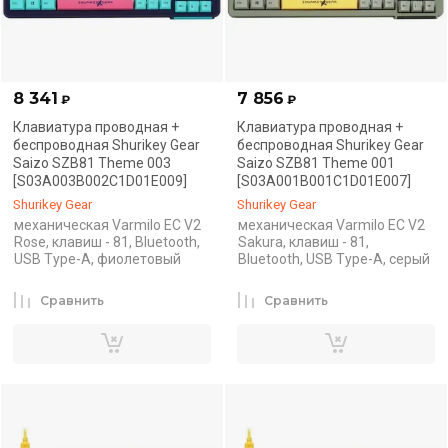
8 341
7 856
₽
₽
Клавиатура проводная +
Клавиатура проводная +
беспроводная Shurikey Gear
беспроводная Shurikey Gear
Saizo SZB81 Theme 003
Saizo SZB81 Theme 001
[S03A003B002C1D01E009]
[S03A001B001C1D01E007]
Shurikey Gear
Shurikey Gear
механическая Varmilo EC V2
механическая Varmilo EC V2
Rose, клавиш - 81, Bluetooth,
Sakura, клавиш - 81,
USB Type-A, фиолетовый
Bluetooth, USB Type-A, серый
Сравнить
Сравнить