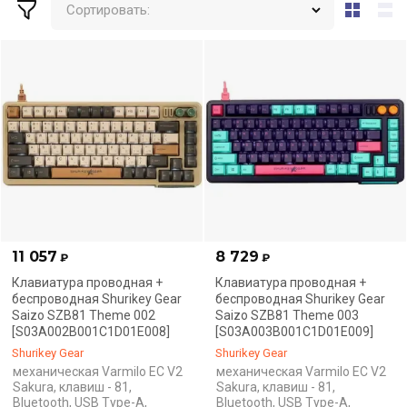
Сортировать:
11 057
8 729
₽
₽
Клавиатура проводная +
Клавиатура проводная +
беспроводная Shurikey Gear
беспроводная Shurikey Gear
Saizo SZB81 Theme 002
Saizo SZB81 Theme 003
[S03A002B001C1D01E008]
[S03A003B001C1D01E009]
Shurikey Gear
Shurikey Gear
механическая Varmilo EC V2
механическая Varmilo EC V2
Sakura, клавиш - 81,
Sakura, клавиш - 81,
Bluetooth, USB Type-A,
Bluetooth, USB Type-A,