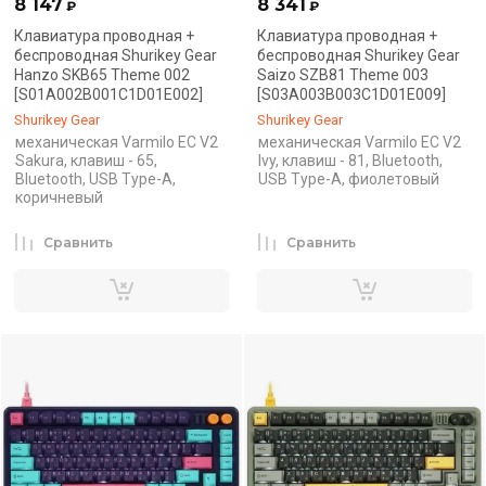
8 147
8 341
₽
₽
Клавиатура проводная +
Клавиатура проводная +
беспроводная Shurikey Gear
беспроводная Shurikey Gear
Hanzo SKB65 Theme 002
Saizo SZB81 Theme 003
[S01A002B001C1D01E002]
[S03A003B003C1D01E009]
Shurikey Gear
Shurikey Gear
механическая Varmilo EC V2
механическая Varmilo EC V2
Sakura, клавиш - 65,
Ivy, клавиш - 81, Bluetooth,
Bluetooth, USB Type-A,
USB Type-A, фиолетовый
коричневый
Сравнить
Сравнить