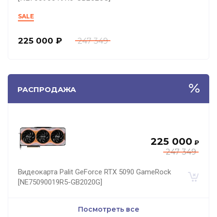
SALE
225 000
₽
247 349
РАСПРОДАЖА
225 000
₽
247 349
Видеокарта Palit GeForce RTX 5090 GameRock
[NE75090019R5-GB2020G]
Посмотреть все