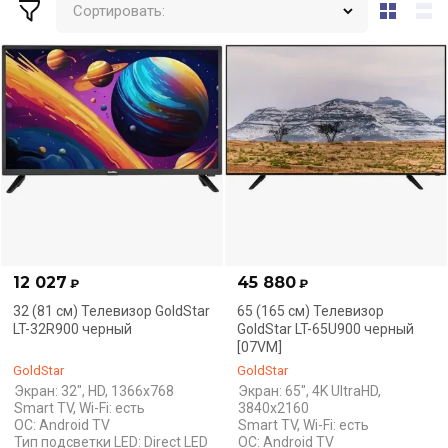
Сортировать:
12 027
45 880
₽
₽
32 (81 см) Телевизор GoldStar
65 (165 см) Телевизор
LT-32R900 черный
GoldStar LT-65U900 черный
[07VM]
GoldStar
GoldStar
Экран: 32", HD, 1366x768
Экран: 65", 4K UltraHD,
Smart TV, Wi-Fi: есть
3840x2160
ОС: Android TV
Smart TV, Wi-Fi: есть
Тип подсветки LED: Direct LED
ОС: Android TV