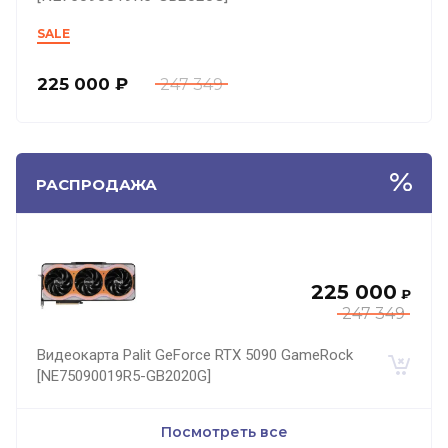
SALE
225 000
₽
247 349
РАСПРОДАЖА
225 000
₽
247 349
Видеокарта Palit GeForce RTX 5090 GameRock
[NE75090019R5-GB2020G]
Посмотреть все