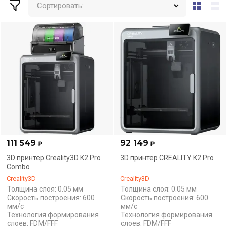
Сортировать:
111 549
92 149
₽
₽
3D принтер Creality3D K2 Pro
3D принтер CREALITY K2 Pro
Combo
Creality3D
Creality3D
Толщина слоя: 0.05 мм
Толщина слоя: 0.05 мм
Скорость построения: 600
Скорость построения: 600
мм/с
мм/с
Технология формирования
Технология формирования
слоев: FDM/FFF
слоев: FDM/FFF