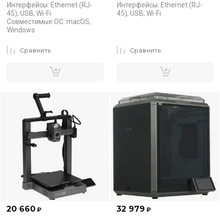
Интерфейсы: Ethernet (RJ-
Интерфейсы: Ethernet (RJ-
45), USB, Wi-Fi
45), USB, Wi-Fi
Совместимые ОС: macOS,
Windows
Сравнить
Сравнить
20 660
32 979
₽
₽