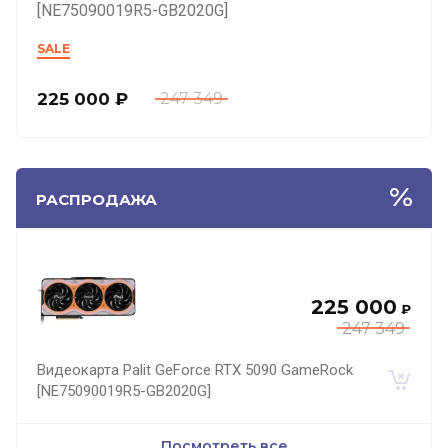
[NE75090019R5-GB2020G]
SALE
225 000
₽
247 349
РАСПРОДАЖА
225 000
₽
247 349
Видеокарта Palit GeForce RTX 5090 GameRock
[NE75090019R5-GB2020G]
Посмотреть все