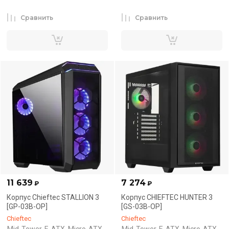
Сравнить
Сравнить
11 639
7 274
₽
₽
Корпус Chieftec STALLION 3
Корпус CHIEFTEC HUNTER 3
[GP-03B-OP]
[GS-03B-OP]
Chieftec
Chieftec
Mid-Tower, E-ATX, Micro-ATX,
Mid-Tower, E-ATX, Micro-ATX,