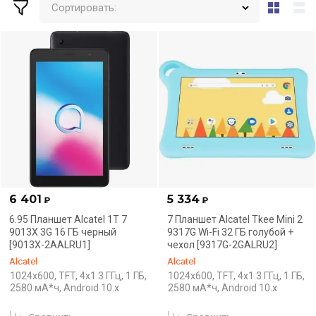
Сортировать:
6 401
5 334
₽
₽
6.95 Планшет Alcatel 1T 7
7 Планшет Alcatel Tkee Mini 2
9013X 3G 16 ГБ черный
9317G Wi-Fi 32 ГБ голубой +
[9013X-2AALRU1]
чехол [9317G-2GALRU2]
Alcatel
Alcatel
1024x600, TFT, 4x1.3 ГГц, 1 ГБ,
1024x600, TFT, 4x1.3 ГГц, 1 ГБ,
2580 мА*ч, Android 10.x
2580 мА*ч, Android 10.x