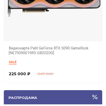
Видеокарта Palit GeForce RTX 5090 GameRock
[NE75090019R5-GB2020G]
SALE
225 000
₽
247 349
РАСПРОДАЖА