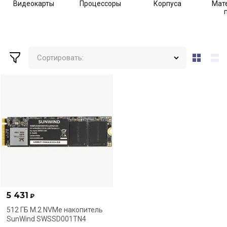
Видеокарты
Процессоры
Корпуса
Мат
Сортировать:
5 431
₽
512 ГБ M.2 NVMe накопитель
SunWind SWSSD001TN4