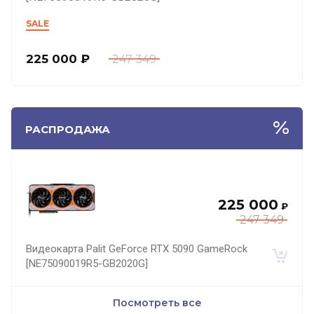
SALE
225 000
₽
247 349
РАСПРОДАЖА
225 000
₽
247 349
Видеокарта Palit GeForce RTX 5090 GameRock
[NE75090019R5-GB2020G]
Посмотреть все