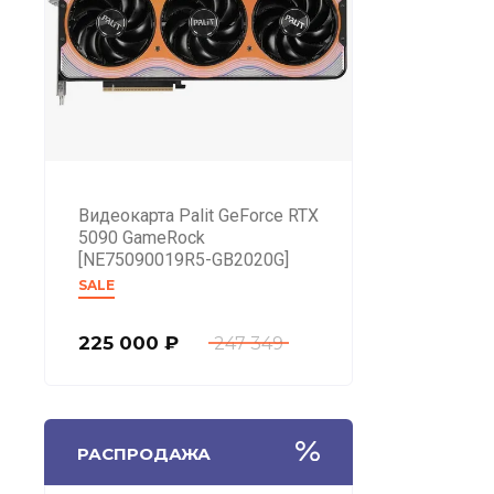
Видеокарта Palit GeForce RTX
5090 GameRock
[NE75090019R5-GB2020G]
SALE
225 000
₽
247 349
РАСПРОДАЖА