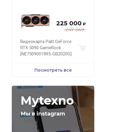
225 000
₽
247 349
Видеокарта Palit GeForce
RTX 5090 GameRock
[NE75090019R5-GB2020G]
Посмотреть все
Mytexno
Мы в instagram