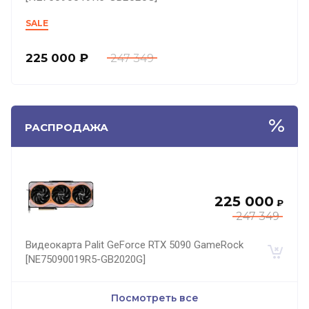
SALE
225 000
₽
247 349
РАСПРОДАЖА
225 000
₽
247 349
Видеокарта Palit GeForce RTX 5090 GameRock
[NE75090019R5-GB2020G]
Посмотреть все