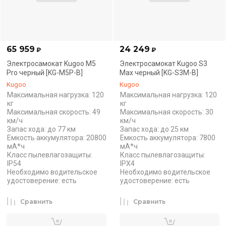
65 959
24 249
₽
₽
Электросамокат Kugoo M5
Электросамокат Kugoo S3
Pro черный [KG-M5P-B]
Max черный [KG-S3M-B]
Kugoo
Kugoo
Максимальная нагрузка: 120
Максимальная нагрузка: 120
кг
кг
Максимальная скорость: 49
Максимальная скорость: 30
км/ч
км/ч
Запас хода: до 77 км
Запас хода: до 25 км
Емкость аккумулятора: 20800
Емкость аккумулятора: 7800
мА*ч
мА*ч
Класс пылевлагозащиты:
Класс пылевлагозащиты:
IP54
IPX4
Необходимо водительское
Необходимо водительское
удостоверение: есть
удостоверение: есть
Сравнить
Сравнить