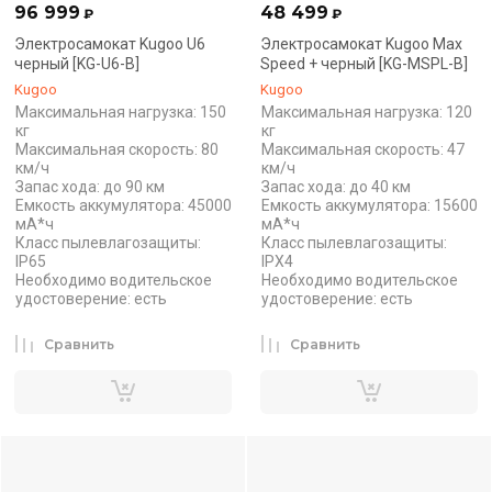
96 999
48 499
₽
₽
Электросамокат Kugoo U6
Электросамокат Kugoo Max
черный [KG-U6-B]
Speed + черный [KG-MSPL-B]
Kugoo
Kugoo
Максимальная нагрузка: 150
Максимальная нагрузка: 120
кг
кг
Максимальная скорость: 80
Максимальная скорость: 47
км/ч
км/ч
Запас хода: до 90 км
Запас хода: до 40 км
Емкость аккумулятора: 45000
Емкость аккумулятора: 15600
мА*ч
мА*ч
Класс пылевлагозащиты:
Класс пылевлагозащиты:
IP65
IPX4
Необходимо водительское
Необходимо водительское
удостоверение: есть
удостоверение: есть
Сравнить
Сравнить