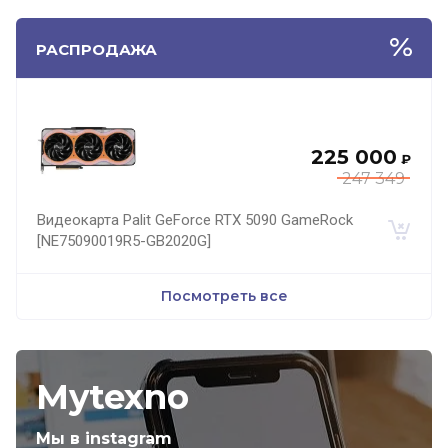
РАСПРОДАЖА
225 000
₽
247 349
Видеокарта Palit GeForce RTX 5090 GameRock
[NE75090019R5-GB2020G]
Посмотреть все
Mytexno
Мы в instagram