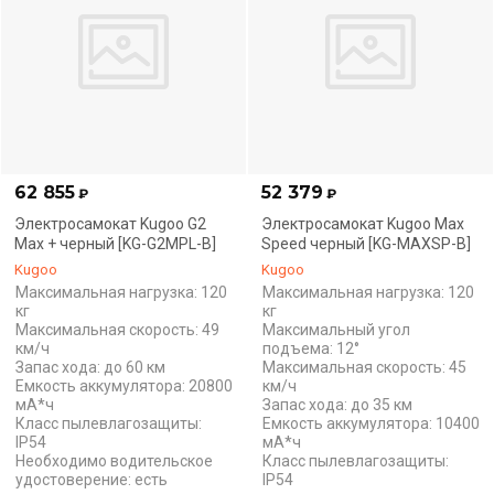
62 855
52 379
₽
₽
Электросамокат Kugoo G2
Электросамокат Kugoo Max
Max + черный [KG-G2MPL-B]
Speed черный [KG-MAXSP-B]
Kugoo
Kugoo
Максимальная нагрузка: 120
Максимальная нагрузка: 120
кг
кг
Максимальная скорость: 49
Максимальный угол
км/ч
подъема: 12°
Запас хода: до 60 км
Максимальная скорость: 45
Емкость аккумулятора: 20800
км/ч
мА*ч
Запас хода: до 35 км
Класс пылевлагозащиты:
Емкость аккумулятора: 10400
IP54
мА*ч
Необходимо водительское
Класс пылевлагозащиты:
удостоверение: есть
IP54