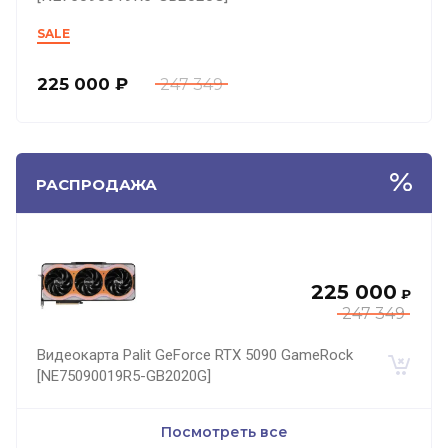
SALE
225 000
₽
247 349
РАСПРОДАЖА
225 000
₽
247 349
Видеокарта Palit GeForce RTX 5090 GameRock
[NE75090019R5-GB2020G]
Посмотреть все