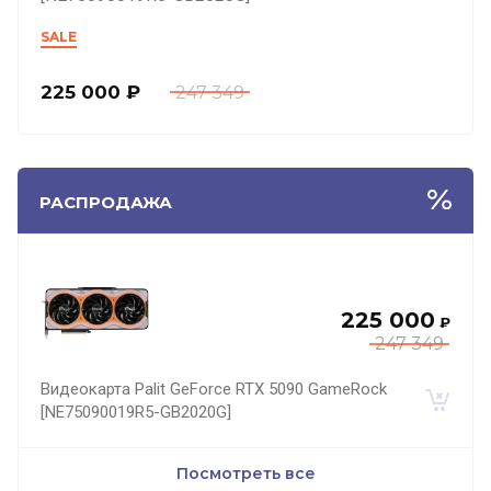
SALE
225 000
₽
247 349
РАСПРОДАЖА
225 000
₽
247 349
Видеокарта Palit GeForce RTX 5090 GameRock
[NE75090019R5-GB2020G]
Посмотреть все