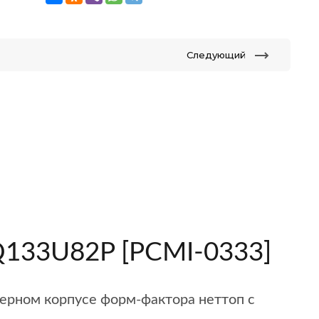
Следующий
 Q133U82P [PCMI-0333]
черном корпусе форм-фактора неттоп с