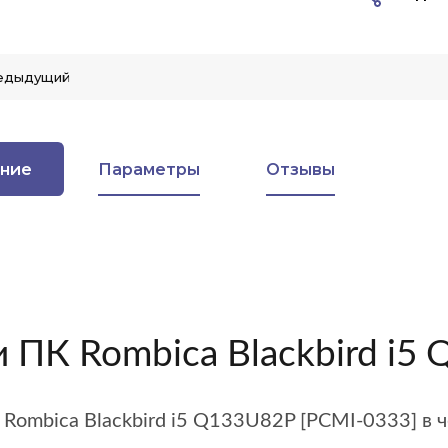
едыдущий
ние
Параметры
Отзывы
 ПК Rombica Blackbird i5
Rombica Blackbird i5 Q133U82P [PCMI-0333] в 