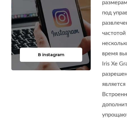
размерам
под упра
развлече
частотой
нескольк
время вы
В instagram
Iris Xe 
разрешен
является
Встроенн
дополнит
упрощаю