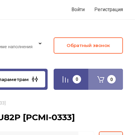
Войти
Регистрация
Обратный звонок
име наполнения
параметрам
0
0
33]
U82P [PCMI-0333]