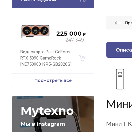
Пр
225 000
₽
247 349
Описа
Видеокарта Palit GeForce
RTX 5090 GameRock
[NE75090019R5-GB2020G]
Посмотреть все
Мини
Mytexno
Мы в instagram
Мини ПК 