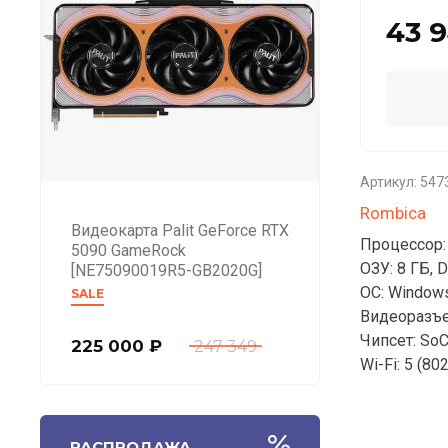
43 
Артикул:
547
Rombica
Видеокарта Palit GeForce RTX
Процессор: I
5090 GameRock
ОЗУ: 8 ГБ, 
[NE75090019R5-GB2020G]
ОC: Windows
SALE
Видеоразъем
Чипсет: So
225 000
₽
247 349
Wi-Fi: 5 (802
РАСПРОДАЖА