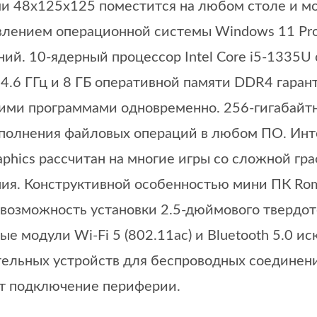
и 48x125x125 поместится на любом столе и мо
влением операционной системы Windows 11 Pro
ний. 10-ядерный процессор Intel Core i5-1335
 4.6 ГГц и 8 ГБ оперативной памяти DDR4 гара
ими программами одновременно. 256-гигабай
полнения файловых операций в любом ПО. Инте
Graphics рассчитан на многие игры со сложной г
ия. Конструктивной особенностью мини ПК Romb
 возможность установки 2.5-дюймового твердот
ые модули Wi-Fi 5 (802.11ac) и Bluetooth 5.0 
ельных устройств для беспроводных соединени
т подключение периферии.