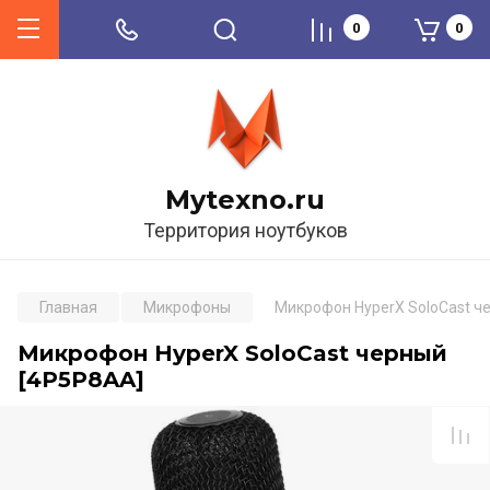
0
0
Mytexno.ru
Территория ноутбуков
Главная
Микрофоны
Микрофон HyperX SoloCast ч
Микрофон HyperX SoloCast черный
[4P5P8AA]