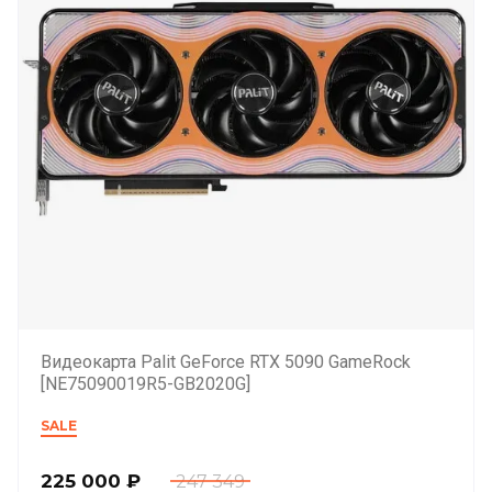
Видеокарта Palit GeForce RTX 5090 GameRock
[NE75090019R5-GB2020G]
SALE
225 000
₽
247 349