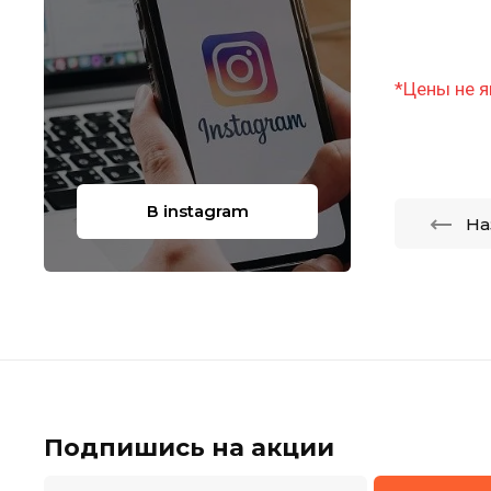
*Цены не я
В instagram
На
Подпишись на акции