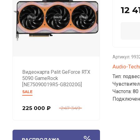
12 4
Артикул:
993
Audio-Tech
Видеокарта Palit GeForce RTX
Тип: подве
5090 GameRock
Чувствител
[NE75090019R5-GB2020G]
Частота: 80
SALE
Подключен
225 000
₽
247 349
РАСПРОДАЖА