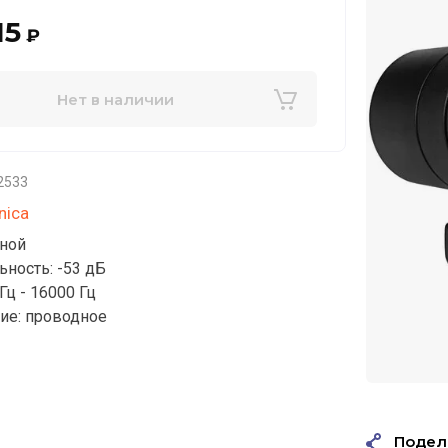
15
₽
Нет в наличии
2533
nica
сной
ьность: -53 дБ
 Гц - 16000 Гц
ие: проводное
Подел