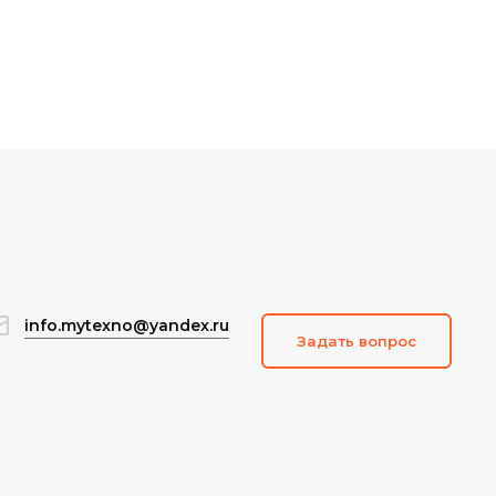
info.mytexno@yandex.ru
Задать вопрос