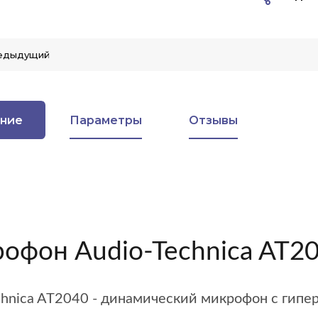
едыдущий
ние
Параметры
Отзывы
офон Audio-Technica AT2
chnica AT2040 - динамический микрофон с гип