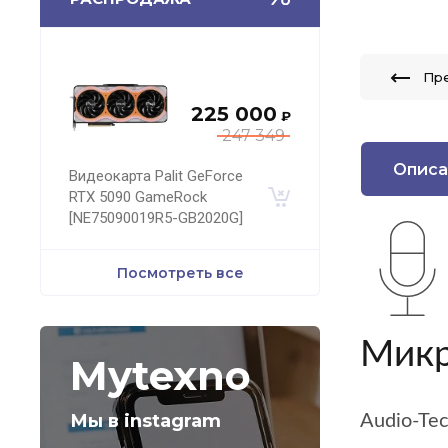
Пр
225 000
₽
247 349
Описа
Видеокарта Palit GeForce
RTX 5090 GameRock
[NE75090019R5-GB2020G]
Посмотреть все
Микр
Mytexno
Мы в instagram
Audio-Te