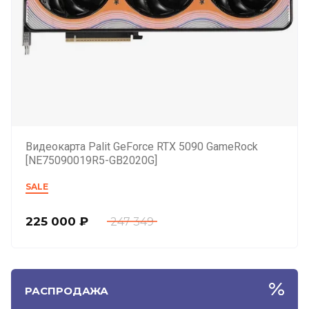
Видеокарта Palit GeForce RTX 5090 GameRock
[NE75090019R5-GB2020G]
SALE
225 000
₽
247 349
РАСПРОДАЖА