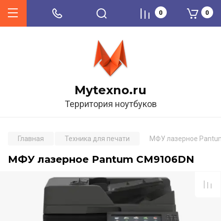
0
0
Mytexno.ru
Территория ноутбуков
Главная
Техника для печати
МФУ лазерное Pant
МФУ лазерное Pantum CM9106DN