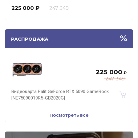
225 000
₽
247 349
РАСПРОДАЖА
225 000
₽
247 349
Видеокарта Palit GeForce RTX 5090 GameRock
[NE75090019R5-GB2020G]
Посмотреть все