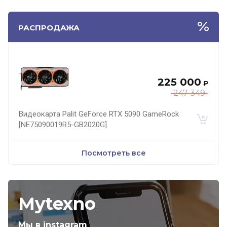
РАСПРОДАЖА
225 000
₽
247 349
Видеокарта Palit GeForce RTX 5090 GameRock
[NE75090019R5-GB2020G]
Посмотреть все
Mytexno
Мы в instagram