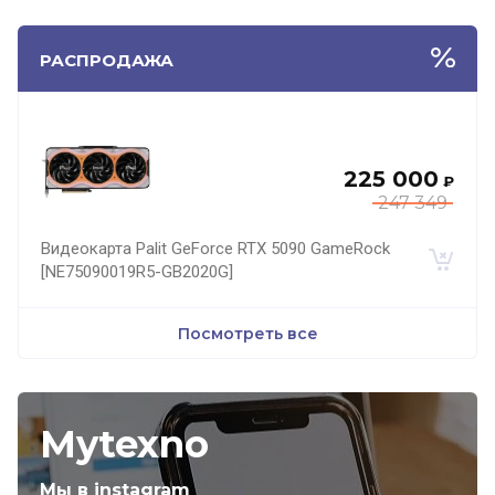
РАСПРОДАЖА
225 000
₽
247 349
Видеокарта Palit GeForce RTX 5090 GameRock
[NE75090019R5-GB2020G]
Посмотреть все
Mytexno
Мы в instagram