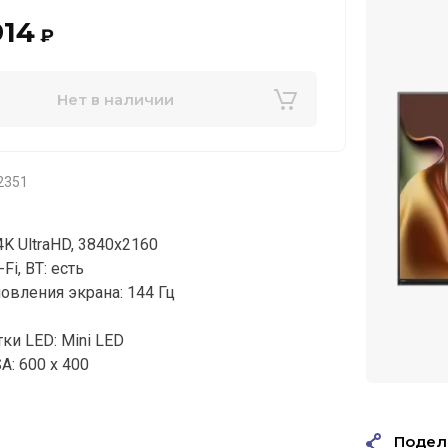
914
₽
Нет в наличии
2351
 4K UltraHD, 3840x2160
-Fi, BT: есть
овления экрана: 144 Гц
ки LED: Mini LED
A: 600 x 400
Подел