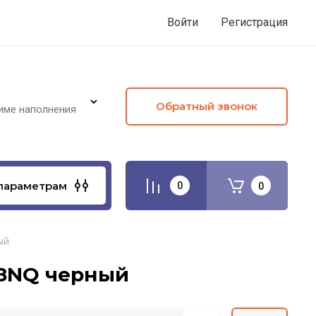
Войти
Регистрация
Обратный звонок
име наполнения
параметрам
0
0
ый
5U8NQ черный