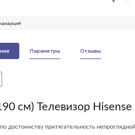
едыдущий
ние
Параметры
Отзывы
(190 см) Телевизор Hisen
по достоинству притягательность непроглядной