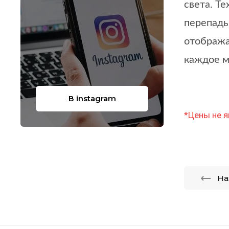
света. Т
перепады
отобража
каждое м
В instagram
*Цены не я
На