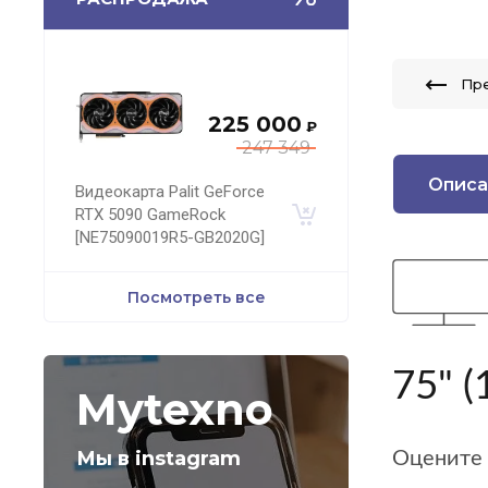
Пр
225 000
₽
247 349
Описа
Видеокарта Palit GeForce
RTX 5090 GameRock
[NE75090019R5-GB2020G]
Посмотреть все
75" 
Mytexno
Мы в instagram
Оцените 