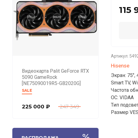
115 
Артикул:
549
Hisense
Видеокарта Palit GeForce RTX
Экран: 75",
5090 GameRock
Smart TV, Wi
[NE75090019R5-GB2020G]
Частота обн
SALE
ОС: VIDAA
Тип подсвет
225 000
₽
247 349
Размер VES
РАСПРОДАЖА