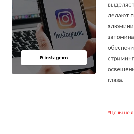
выделяет
делают п
алюминий
запомина
обеспечи
В instagram
стриминг
освещени
глаза.
*Цены не я