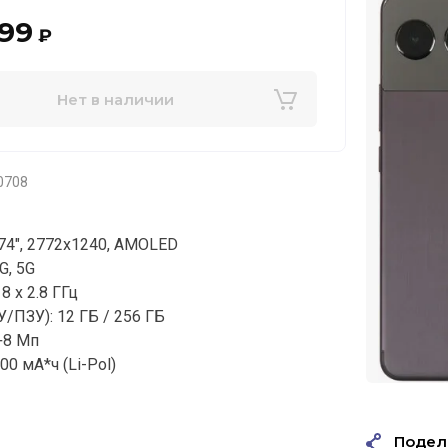
799
₽
Нет в наличии
0708
.74", 2772x1240, AMOLED
G, 5G
8 x 2.8 ГГц
/ПЗУ): 12 ГБ / 256 ГБ
+8 Мп
00 мА*ч (Li-Pol)
Подел