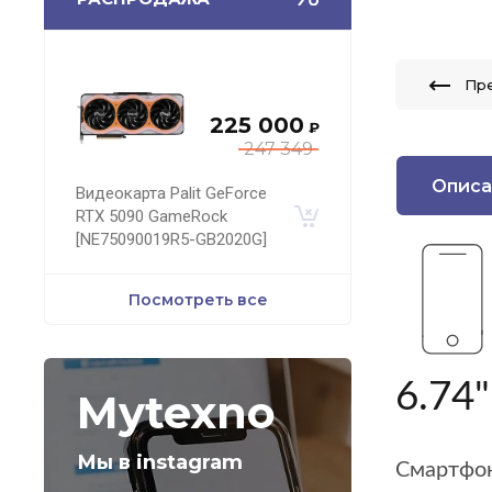
Пр
225 000
₽
247 349
Описа
Видеокарта Palit GeForce
RTX 5090 GameRock
[NE75090019R5-GB2020G]
Посмотреть все
6.74
Mytexno
Мы в instagram
Смартфон