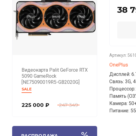
38 
Артикул:
561
OnePlus
Видеокарта Palit GeForce RTX
Дисплей: 6
5090 GameRock
Связь: 3G, 4
[NE75090019R5-GB2020G]
Процессор: 
SALE
Память (ОЗУ
Камера: 50
225 000
₽
247 349
Питание: 55
РАСПРОДАЖА