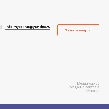
info.mytexno@yandex.ru
Задать вопрос
Megagroup.by
создание сайтов в
Минске
.