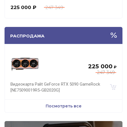
225 000
₽
247 349
РАСПРОДАЖА
225 000
₽
247 349
Видеокарта Palit GeForce RTX 5090 GameRock
[NE75090019R5-GB2020G]
Посмотреть все