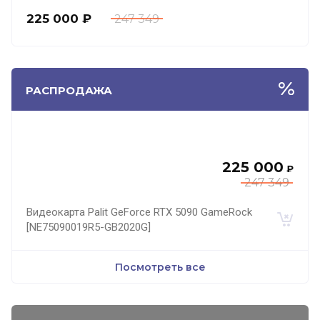
225 000
₽
247 349
РАСПРОДАЖА
225 000
₽
247 349
Видеокарта Palit GeForce RTX 5090 GameRock
[NE75090019R5-GB2020G]
Посмотреть все