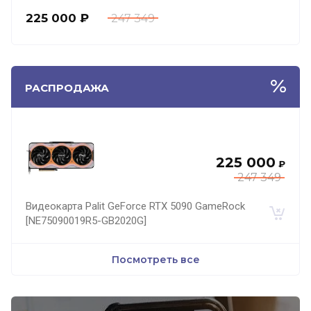
225 000
₽
247 349
РАСПРОДАЖА
225 000
₽
247 349
Видеокарта Palit GeForce RTX 5090 GameRock
[NE75090019R5-GB2020G]
Посмотреть все