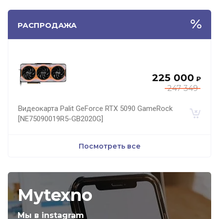
РАСПРОДАЖА
225 000
₽
247 349
Видеокарта Palit GeForce RTX 5090 GameRock
[NE75090019R5-GB2020G]
Посмотреть все
Mytexno
Мы в instagram