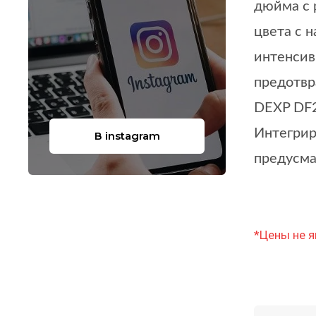
дюйма с 
цвета с 
интенсив
предотвр
DEXP DF2
Интегрир
В instagram
предусма
*Цены не я