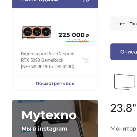
Пр
225 000
₽
247 349
Описа
Видеокарта Palit GeForce
RTX 5090 GameRock
[NE75090019R5-GB2020G]
Посмотреть все
23.8
Mytexno
Мы в instagram
Монитор 