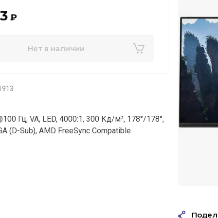
83
₽
Нет в наличии
1913
00 Гц, VA, LED, 4000:1, 300 Кд/м², 178°/178°,
GA (D-Sub), AMD FreeSync Compatible
Подел