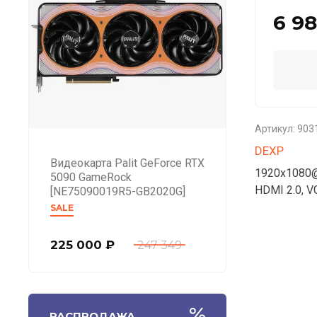
6 9
Артикул:
903
DEXP
Видеокарта Palit GeForce RTX
1920x1080@1
5090 GameRock
HDMI 2.0, V
[NE75090019R5-GB2020G]
SALE
225 000
₽
247 349
РАСПРОДАЖА