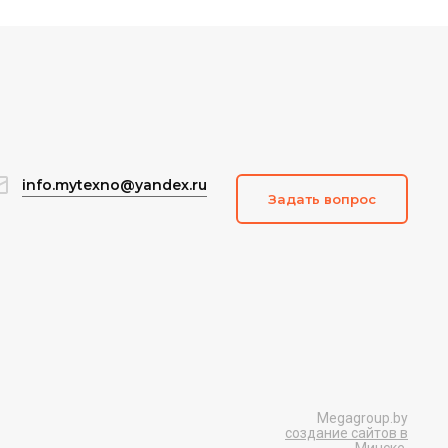
info.mytexno@yandex.ru
Задать вопрос
Megagroup.by
создание сайтов в