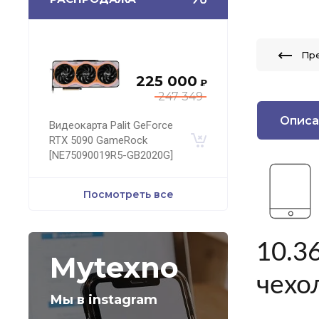
Пр
225 000
₽
247 349
Описа
Видеокарта Palit GeForce
RTX 5090 GameRock
[NE75090019R5-GB2020G]
Посмотреть все
10.3
Mytexno
чехо
Мы в instagram