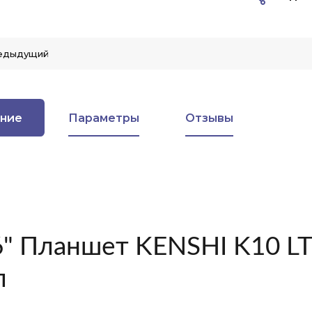
едыдущий
ние
Параметры
Отзывы
6" Планшет KENSHI K10 LT
л