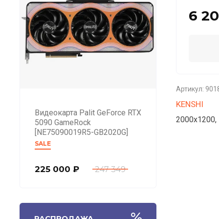
6 2
Артикул:
901
KENSHI
Видеокарта Palit GeForce RTX
2000x1200, 
5090 GameRock
[NE75090019R5-GB2020G]
SALE
225 000
₽
247 349
РАСПРОДАЖА