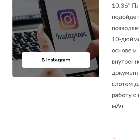
10.36" П
подойдет
позволяе
10-дюймо
основе и
В instagram
внутренн
документ
слотом д
работу с
мАч.