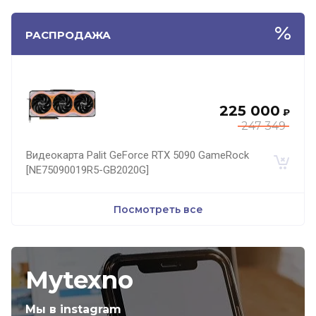
РАСПРОДАЖА
225 000
₽
247 349
Видеокарта Palit GeForce RTX 5090 GameRock
[NE75090019R5-GB2020G]
Посмотреть все
Mytexno
Мы в instagram