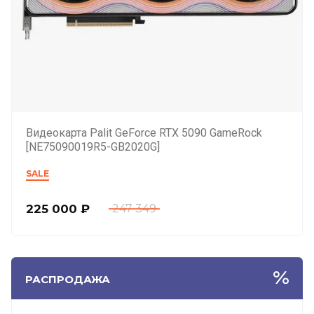
Видеокарта Palit GeForce RTX 5090 GameRock
[NE75090019R5-GB2020G]
SALE
225 000
₽
247 349
РАСПРОДАЖА