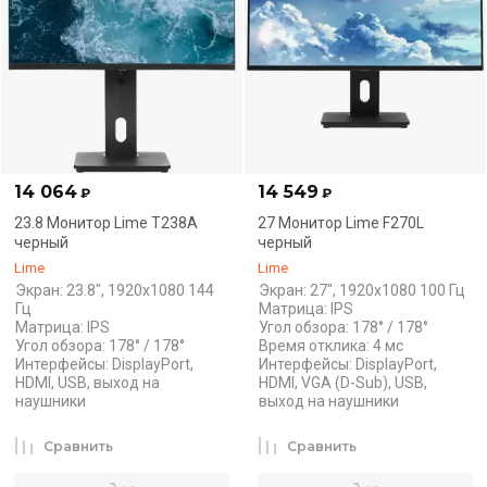
14 064
14 549
₽
₽
23.8 Монитор Lime T238A
27 Монитор Lime F270L
черный
черный
Lime
Lime
Экран: 23.8", 1920x1080 144
Экран: 27", 1920x1080 100 Гц
Гц
Матрица: IPS
Матрица: IPS
Угол обзора: 178° / 178°
Угол обзора: 178° / 178°
Время отклика: 4 мс
Интерфейсы: DisplayPort,
Интерфейсы: DisplayPort,
HDMI, USB, выход на
HDMI, VGA (D-Sub), USB,
наушники
выход на наушники
Сравнить
Сравнить