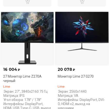
16 004
20 078
₽
₽
27 Монитор Lime Z270A
Монитор Lime 27 G270
черный
Lime
Lime
Экран: 27", 3840x2160 75 Гц
Экран: 2560x1440
Матрица: IPS
Матрица: VA
Угол обзора: 178° / 178°
Интерфейсы: DisplayPort, DVI-
Интерфейсы: DisplayPort,
D, HDMI x2, выход на
HDMI, USB Type-C, USB, выход
наушники