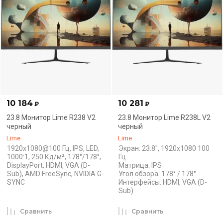
10 184
10 281
₽
₽
23.8 Монитор Lime R238 V2
23.8 Монитор Lime R238L V2
черный
черный
Lime
Lime
1920x1080@100 Гц, IPS, LED,
Экран: 23.8", 1920x1080 100
1000:1, 250 Кд/м², 178°/178°,
Гц
DisplayPort, HDMI, VGA (D-
Матрица: IPS
Sub), AMD FreeSync, NVIDIA G-
Угол обзора: 178° / 178°
SYNC
Интерфейсы: HDMI, VGA (D-
Sub)
Сравнить
Сравнить