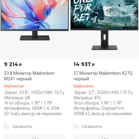
9 214
14 937
₽
₽
23.8 Монитор Maibenben
27 Монитор Maibenben X27Q
М241 черный
черный
Maibenben
Maibenben
Экран: 23.8", 1920x1080 75 Гц
Экран: 27", 2560x1440 170 Гц
Матрица: VA
Матрица: IPS
Угол обзора: 178° / 178°
Угол обзора: 178° / 178°
Интерфейсы: HDMI 1.4, VGA
Интерфейсы: DisplayPort,
(D-Sub), выход на наушники
HDMI x2, выход на наушники
Сравнить
Сравнить