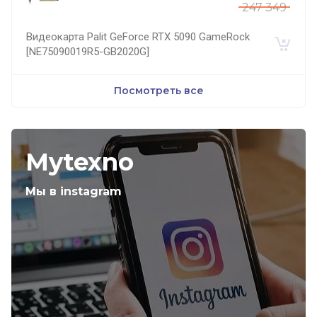
247 349
Видеокарта Palit GeForce RTX 5090 GameRock
[NE75090019R5-GB2020G]
Посмотреть все
Mytexno
Мы в instagram