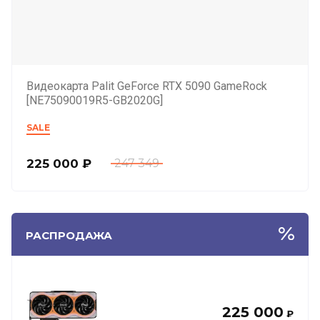
Видеокарта Palit GeForce RTX 5090 GameRock
[NE75090019R5-GB2020G]
SALE
225 000
₽
247 349
РАСПРОДАЖА
225 000
₽