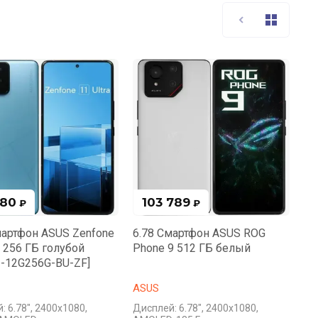
680
103 789
₽
₽
мартфон ASUS Zenfone
6.78 Смартфон ASUS ROG
a 256 ГБ голубой
Phone 9 512 ГБ белый
1-12G256G-BU-ZF]
ASUS
: 6.78", 2400x1080,
Дисплей: 6.78", 2400x1080,