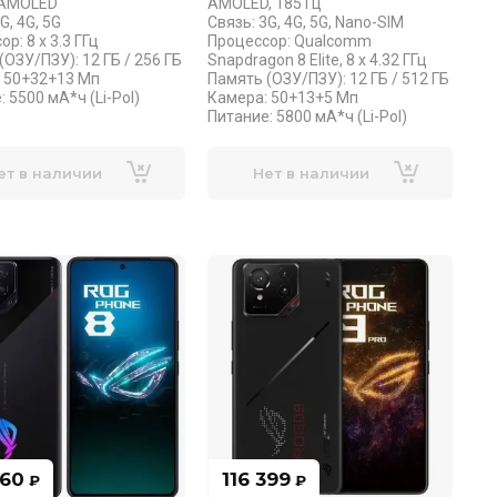
e AMOLED
AMOLED, 185 Гц
G, 4G, 5G
Связь: 3G, 4G, 5G, Nano-SIM
р: 8 x 3.3 ГГц
Процессор: Qualcomm
(ОЗУ/ПЗУ): 12 ГБ / 256 ГБ
Snapdragon 8 Elite, 8 x 4.32 ГГц
 50+32+13 Мп
Память (ОЗУ/ПЗУ): 12 ГБ / 512 ГБ
 5500 мА*ч (Li-Pol)
Камера: 50+13+5 Мп
Питание: 5800 мА*ч (Li-Pol)
ет в наличии
Нет в наличии
860
116 399
₽
₽