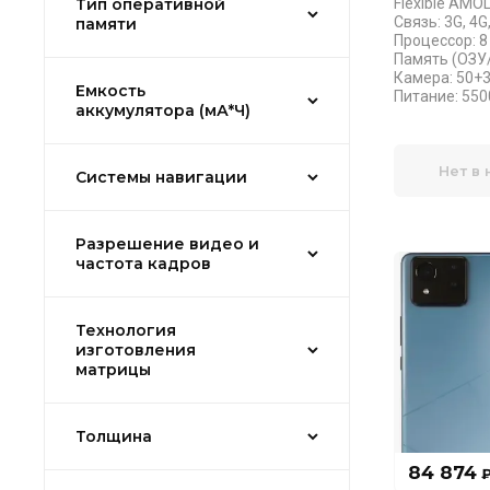
Тип оперативной
Flexible AMO
Связь: 3G, 4G
памяти
Процессор: 8 
Память (ОЗУ/
Камера: 50+
Емкость
Питание: 5500
аккумулятора (мА*Ч)
Нет в
Системы навигации
Разрешение видео и
частота кадров
Технология
изготовления
матрицы
Толщина
84 874