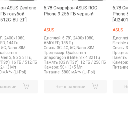
фон ASUS Zenfone
6.78 Смартфон ASUS ROG
6.78 С
2 ГБ голубой
Phone 9 256 ГБ черный
Phone 
G512G-BU-ZF]
[AI240
ASUS
ASUS
8", 2400x1080,
Дисплей: 6.78", 2400x1080,
Дисплей
ED, 144 Гц
AMOLED, 185 Гц
Flexibl
, 5G, Nano-SIM
Связь: 3G, 4G, 5G, Nano-SIM
Связь: 3
Qualcomm
Процессор: Qualcomm
Процессо
Gen 3, 8 x 3.3 ГГц
Snapdragon 8 Elite, 8 x 4.32 ГГц
Память 
ПЗУ): 16 ГБ / 512 ГБ
Память (ОЗУ/ПЗУ): 12 ГБ / 256 ГБ
Камера:
32+13 Мп
Камера: 50+13+5 Мп
Питание:
 мА*ч (Li-Pol)
Питание: 5800 мА*ч (Li-Pol)
 наличии
Нет в наличии
Н