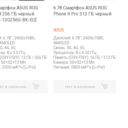
мартфон ASUS ROG
6.78 Смартфон ASUS ROG
8 256 ГБ черный
Phone 9 Pro 512 ГБ черный
1-12G256G-BK-EU]
ASUS
: 6.78", 2400x1080,
Дисплей: 6.78", 2400x1080,
e AMOLED
AMOLED
G, 4G, 5G
Связь: 3G, 4G, 5G
р: 8 x 3.3 ГГц
Процессор: 8 x 4.32 ГГц
(ОЗУ/ПЗУ): 12 ГБ / 256 ГБ
Память (ОЗУ/ПЗУ): 16 ГБ / 512 ГБ
 50+32+13 Мп
Камера: 50+32+13 Мп
 5500 мА*ч (Li-Pol)
Питание: 5800 мА*ч (Li-Pol)
ет в наличии
Нет в наличии