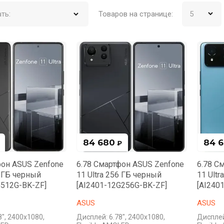
ть:
Товаров на странице:
84 680
84 
₽
фон ASUS Zenfone
6.78 Смартфон ASUS Zenfone
6.78 С
2 ГБ черный
11 Ultra 256 ГБ черный
11 Ultr
G512G-BK-ZF]
[AI2401-12G256G-BK-ZF]
[AI240
ASUS
ASUS
8", 2400x1080,
Дисплей: 6.78", 2400x1080,
Дисплей