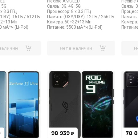
LED
Flexible AMOLED
Flexibl
, 5G
Связь: 3G, 4G, 5G
Связь: 3
x 3.3 ГГц
Процессор: 8 x 3.3 ГГц
Процессо
ПЗУ): 16 ГБ / 512 ГБ
Память (ОЗУ/ПЗУ): 12 ГБ / 256 ГБ
Память 
32+13 Мп
Камера: 50+32+13 Мп
Камера:
 мА*ч (Li-Pol)
Питание: 5500 мА*ч (Li-Pol)
Питание:
 наличии
Нет в наличии
Н
98 939
78 
₽
₽