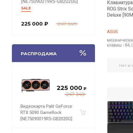
[NE75090019R5-GB2020G]
Клавиатура
SALE
ROG Strix S
Deluxe [90
225 000
₽
247 349
ASUS
механическа
клавиш - 84,
РАСПРОДАЖА
Нет в
225 000
₽
247 349
Видеокарта Palit GeForce
RTX 5090 GameRock
[NE75090019R5-GB2020G]