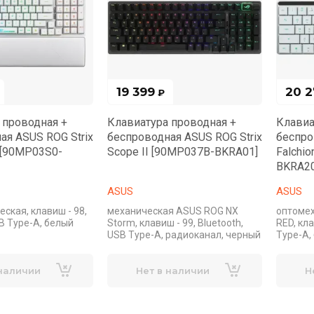
19 399
20 2
₽
 проводная +
Клавиатура проводная +
Клавиа
ая ASUS ROG Strix
беспроводная ASUS ROG Strix
беспро
X [90MP03S0-
Scope II [90MP037B-BKRA01]
Falchi
BKRA20
ASUS
ASUS
ская, клавиш - 98,
механическая ASUS ROG NX
оптоме
SB Type-A, белый
Storm, клавиш - 99, Bluetooth,
RED, кла
USB Type-A, радиоканал, черный
Type-A,
 наличии
Нет в наличии
Н