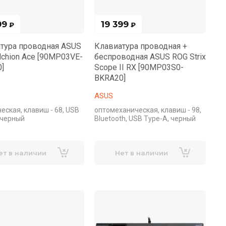
99
19 399
₽
₽
тура проводная ASUS
Клавиатура проводная +
lchion Ace [90MP03VE-
беспроводная ASUS ROG Strix
]
Scope II RX [90MP03S0-
BKRA20]
ASUS
еская, клавиш - 68, USB
оптомеханическая, клавиш - 98,
 черный
Bluetooth, USB Type-A, черный
ет в наличии
Нет в наличии