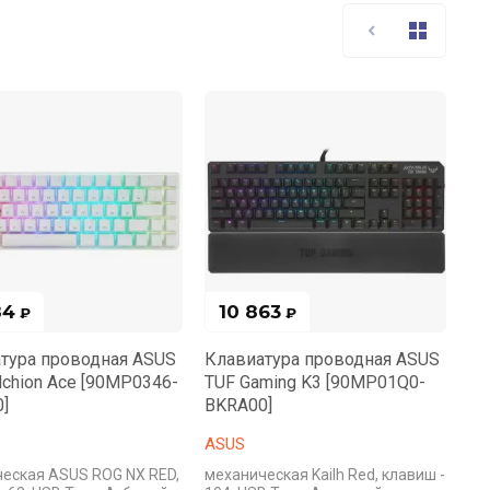
84
10 863
₽
₽
тура проводная ASUS
Клавиатура проводная ASUS
lchion Ace [90MP0346-
TUF Gaming K3 [90MP01Q0-
]
BKRA00]
ASUS
еская ASUS ROG NX RED,
механическая Kailh Red, клавиш -