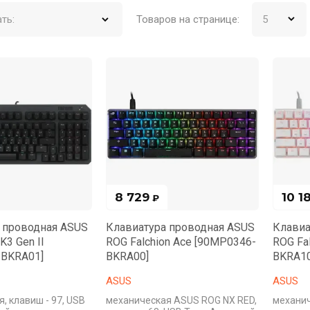
ть:
Товаров на странице:
8 729
10 1
₽
 проводная ASUS
Клавиатура проводная ASUS
Клавиа
K3 Gen II
ROG Falchion Ace [90MP0346-
ROG Fa
-BKRA01]
BKRA00]
BKRA10
ASUS
ASUS
, клавиш - 97, USB
механическая ASUS ROG NX RED,
механич