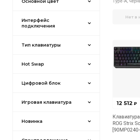
Основной цвет
Type-A, чер
Нет в
Интерфейс
подключения
Тип клавиатуры
Hot Swap
Цифровой блок
Игровая клавиатура
12 512
₽
Клавиатура
Новинка
ROG Strix S
[90MP0240