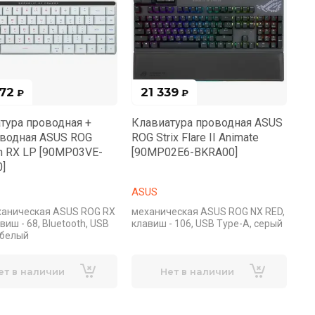
72
21 339
₽
₽
тура проводная +
Клавиатура проводная ASUS
водная ASUS ROG
ROG Strix Flare II Animate
on RX LP [90MP03VE-
[90MP02E6-BKRA00]
]
ASUS
ханическая ASUS ROG RX
механическая ASUS ROG NX RED,
виш - 68, Bluetooth, USB
клавиш - 106, USB Type-A, серый
 белый
ет в наличии
Нет в наличии