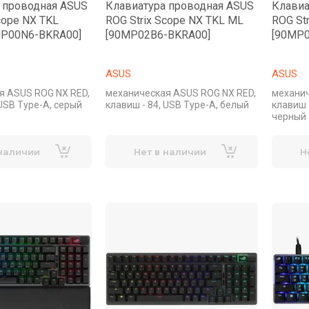
 проводная ASUS
Клавиатура проводная ASUS
Клавиа
cope NX TKL
ROG Strix Scope NX TKL ML
ROG St
MP00N6-BKRA00]
[90MP02B6-BKRA00]
[90MP0
ASUS
ASUS
я ASUS ROG NX RED,
механическая ASUS ROG NX RED,
механич
 USB Type-A, серый
клавиш - 84, USB Type-A, белый
клавиш 
черный
 наличии
Нет в наличии
Н