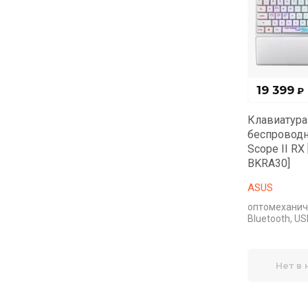
19 399
₽
Клавиатура
беспроводн
Scope II R
BKRA30]
ASUS
оптомеханиче
Bluetooth, U
Нет в