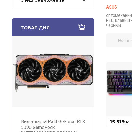
Спецпредложение
ASUS
оптомеханич
RED, клавиш -
черный
ТОВАР ДНЯ
Нет в
Видеокарта Palit GeForce RTX
15 519
₽
5090 GameRock