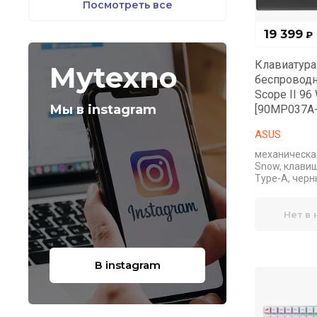
Посмотреть все
19 399
₽
Клавиатура
Mytexno
беспроводн
Scope II 96
Мы в instagram
[90MP037A
ASUS
механическа
Snow, клавиш 
Type-A, чер
Нет в
В instagram