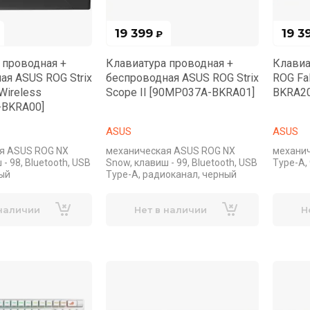
19 399
19 3
₽
 проводная +
Клавиатура проводная +
Клавиа
ая ASUS ROG Strix
беспроводная ASUS ROG Strix
ROG Fa
 Wireless
Scope II [90MP037A-BKRA01]
BKRA20
-BKRA00]
ASUS
ASUS
я ASUS ROG NX
механическая ASUS ROG NX
механич
- 98, Bluetooth, USB
Snow, клавиш - 99, Bluetooth, USB
Type-A,
ный
Type-A, радиоканал, черный
 наличии
Нет в наличии
Н