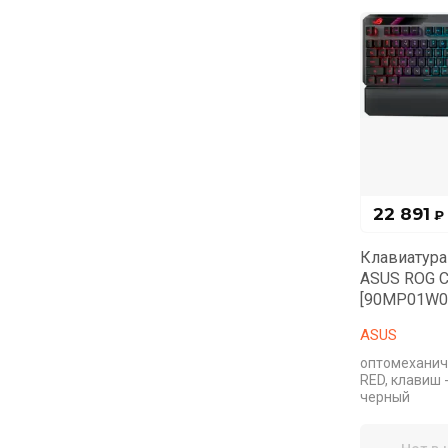
22 891
₽
Клавиатура
ASUS ROG Cl
[90MP01W0
ASUS
оптомеханич
RED, клавиш 
черный
Нет в