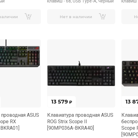
ный
клавиш - 68, USB Type-A, черный
клавиш 
 наличии
Нет в наличии
Н
13 579
13 8
₽
 проводная ASUS
Клавиатура проводная ASUS
Клавиа
cope RX
ROG Strix Scope II
беспро
-BKRA01]
[90MP036A-BKRA40]
Scope 
[90MP0