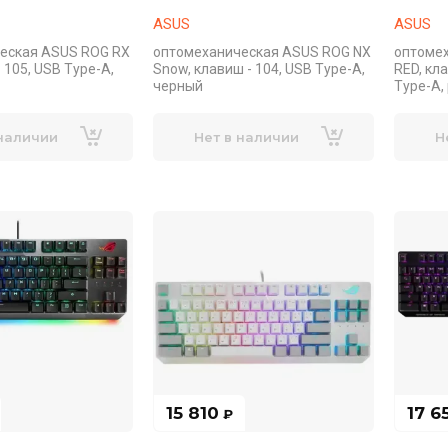
ASUS
ASUS
еская ASUS ROG RX
оптомеханическая ASUS ROG NX
оптоме
 105, USB Type-A,
Snow, клавиш - 104, USB Type-A,
RED, кла
черный
Type-A,
 наличии
Нет в наличии
Н
15 810
17 6
₽