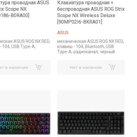
тура проводная ASUS
Клавиатура проводная +
rix Scope NX
беспроводная ASUS ROG Strix
186-B0RA00]
Scope NX Wireless Deluxe
[90MP02I6-BKRA01]
ASUS
еская ASUS ROG NX RED,
механическая ASUS ROG NX RED,
- 104, USB Type-A,
клавиш - 104, Bluetooth, USB
Type-A, радиоканал, черный
ет в наличии
Нет в наличии