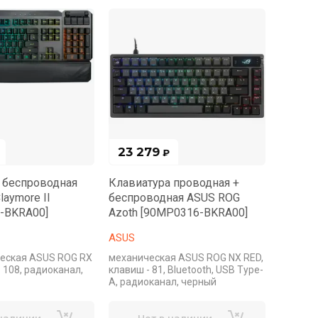
23 279
₽
 беспроводная
Клавиатура проводная +
aymore II
беспроводная ASUS ROG
-BKRA00]
Azoth [90MP0316-BKRA00]
ASUS
еская ASUS ROG RX
механическая ASUS ROG NX RED,
- 108, радиоканал,
клавиш - 81, Bluetooth, USB Type-
A, радиоканал, черный
 наличии
Нет в наличии