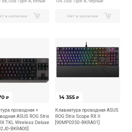
- 68, USB Type-A, белый
104, USB Type-A, черный
ет в наличии
Нет в наличии
70
14 355
₽
₽
тура проводная +
Клавиатура проводная ASUS
водная ASUS ROG Strix
ROG Strix Scope RX II
RX TKL Wireless Deluxe
[90MP0350-BKRA01]
2J0-BKRA00]